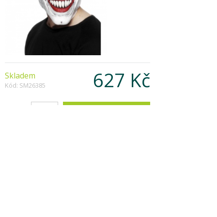
627 Kč
Skladem
Kód: SM26385
Počet:
Popis produktu
Z tohoto klauna by asi žádné dítě radost nemělo.
Pokud chcete být originální na párty, zvolte tuto
zlou variantu klauna!
Copyright © 2026, Všechna práva vyhrazena
Zobrazit klasickou verzi
|
Powered by BeeShop