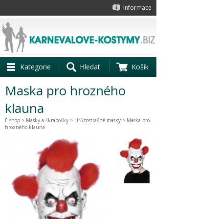
Informace
Kategorie
Hledat
Košík
Maska pro hrozného
klauna
E-shop
>
Masky a škrabošky
>
Hrůzostrašné masky
> Maska pro
hrozného klauna