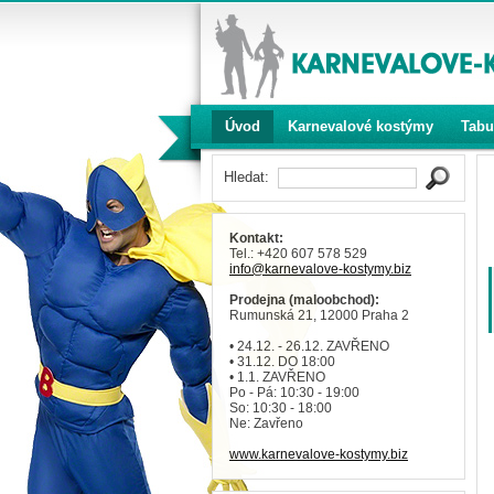
Úvod
Karnevalové kostýmy
Tabu
Hledat:
Kontakt:
Tel.: +420 607 578 529
info
@karnevalove-kostymy
.biz
Prodejna (maloobchod):
Rumunská 21, 12000 Praha 2
• 24.12. - 26.12. ZAVŘENO
• 31.12. DO 18:00
• 1.1. ZAVŘENO
Po - Pá: 10:30 - 19:00
So: 10:30 - 18:00
Ne: Zavřeno
www.karnevalove-kostymy.biz