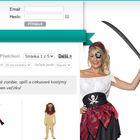
Email:
Heslo:
?
 Předchozí
Další >
zit
Seřadit podle
lné zombie, upíří a cirkusové kostýmy
een večírku!