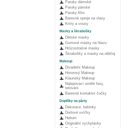
Paruky dámské
Paruky pánské
Paruky Afro
Barevné spreje na vlasy
Kníry a vousy
Masky a škrabošky
Dětské masky
Gumové masky na hlavu
Hrůzostrašné masky
Škrabošky a masky na obličej
Makeup
Divadelní Makeup
Hororový Makeup
Klaunský Makeup
Nalepovací umělé řasy,
tetování
Barevné kontaktní čočky
Doplňky na párty
Dekorace, balónky
Dortové svíčky
Helium
Originální vychytávky