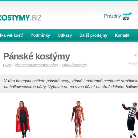
Prázdný
Košík:
lka velikostí
Podmínky
Odkazy
Další prodejny
Kontakt
Pánské kostýmy
<
Zobra
Úvod
>
Vše pro halloweenskou párty
>
Pánské kostýmy
V této kategorii najdete pánské sexy, vtipné i extrémně nechutné strašide
na halloweenskou párty. Vybavte se na svou účast na strašidelném hallow