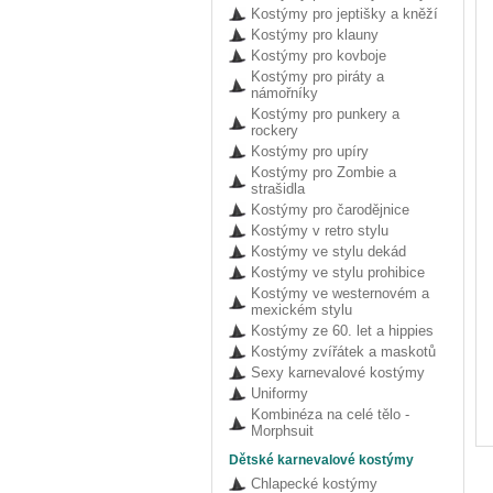
Kostýmy pro jeptišky a kněží
Kostýmy pro klauny
Kostýmy pro kovboje
Kostýmy pro piráty a
námořníky
Kostýmy pro punkery a
rockery
Kostýmy pro upíry
Kostýmy pro Zombie a
strašidla
Kostýmy pro čarodějnice
Kostýmy v retro stylu
Kostýmy ve stylu dekád
Kostýmy ve stylu prohibice
Kostýmy ve westernovém a
mexickém stylu
Kostýmy ze 60. let a hippies
Kostýmy zvířátek a maskotů
Sexy karnevalové kostýmy
Uniformy
Kombinéza na celé tělo -
Morphsuit
Dětské karnevalové kostýmy
Chlapecké kostýmy