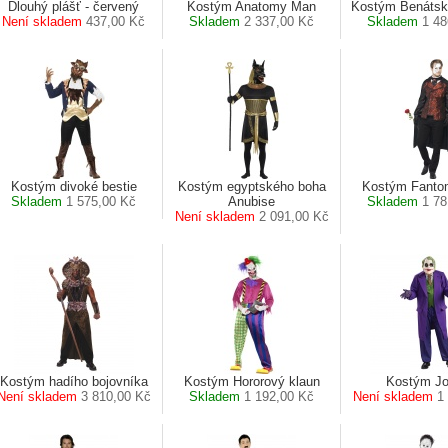
Dlouhý plášť - červený
Kostým Anatomy Man
Kostým Benátsk
Není skladem
437,00 Kč
Skladem
2 337,00 Kč
Skladem
1 48
Kostým divoké bestie
Kostým egyptského boha
Kostým Fanto
Skladem
1 575,00 Kč
Anubise
Skladem
1 78
Není skladem
2 091,00 Kč
Kostým hadího bojovníka
Kostým Hororový klaun
Kostým Jo
Není skladem
3 810,00 Kč
Skladem
1 192,00 Kč
Není skladem
1