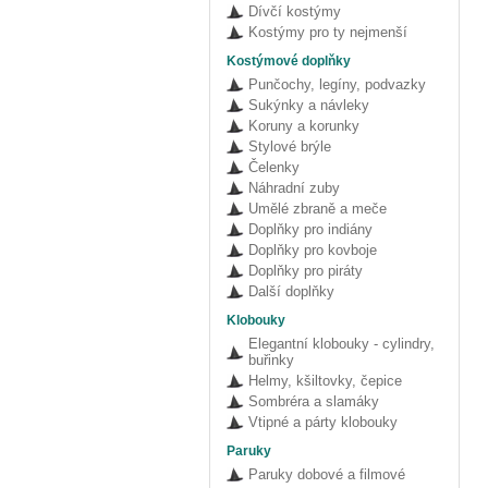
Dívčí kostýmy
Kostýmy pro ty nejmenší
Kostýmové doplňky
Punčochy, legíny, podvazky
Sukýnky a návleky
Koruny a korunky
Stylové brýle
Čelenky
Náhradní zuby
Umělé zbraně a meče
Doplňky pro indiány
Doplňky pro kovboje
Doplňky pro piráty
Další doplňky
Klobouky
Elegantní klobouky - cylindry,
buřinky
Helmy, kšiltovky, čepice
Sombréra a slamáky
Vtipné a párty klobouky
Paruky
Paruky dobové a filmové