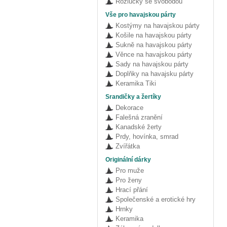
Rozlučky se svobodou
Vše pro havajskou párty
Kostýmy na havajskou párty
Košile na havajskou párty
Sukně na havajskou párty
Věnce na havajskou párty
Sady na havajskou párty
Doplňky na havajsku párty
Keramika Tiki
Srandičky a žertíky
Dekorace
Falešná zranění
Kanadské žerty
Prdy, hovínka, smrad
Zvířátka
Originální dárky
Pro muže
Pro ženy
Hrací přání
Společenské a erotické hry
Hrnky
Keramika