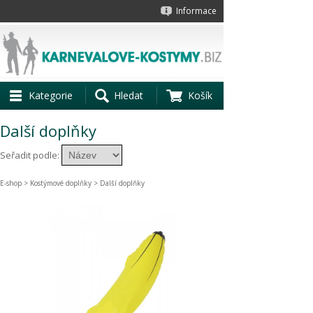
Informace
Kategorie
Hledat
Košík
Další doplňky
Seřadit podle:
E-shop
>
Kostýmové doplňky
> Další doplňky