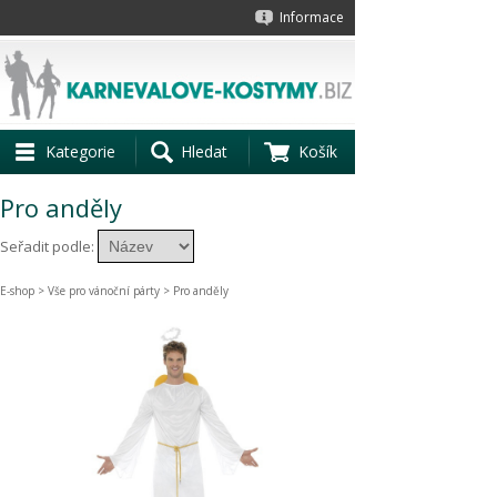
Informace
Kategorie
Hledat
Košík
Pro anděly
Seřadit podle:
E-shop
>
Vše pro vánoční párty
> Pro anděly