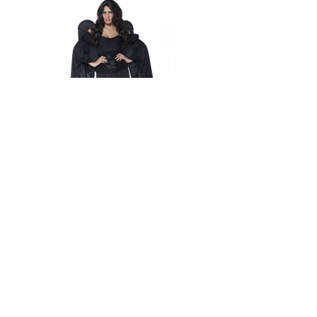
Nedostupné
Kostým pro gotického anděla -
černý
1 007 Kč