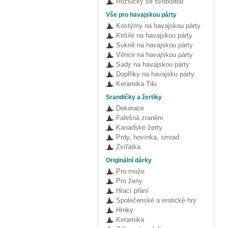
Rozlučky se svobodou
Vše pro havajskou párty
Kostýmy na havajskou párty
Košile na havajskou párty
Sukně na havajskou párty
Věnce na havajskou párty
Sady na havajskou párty
Doplňky na havajsku párty
Keramika Tiki
Srandičky a žertíky
Dekorace
Falešná zranění
Kanadské žerty
Prdy, hovínka, smrad
Zvířátka
Originální dárky
Pro muže
Pro ženy
Hrací přání
Společenské a erotické hry
Hrnky
Keramika