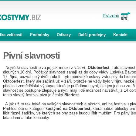
Prázdný
Košík:
lka velikostí
Podmínky
Odkazy
Další prodejny
Kontakt
Pivní slavnosti
Největší slavností piva je, jak mnozí z vás ví,
Oktoberfest
. Tato slavnos
dlouhých 16 dní. Počátky slavností sahají až do doby vlády Ludvíka Bavor
17. října, pozval celý dvůr i okolí. Tyto obrovské oslavy vstoupily do histo
Oktoberfest, který ale začíná už v září, protože né vždy bylo v říjnu hezk
přidala i zemědělská výstava, která je pořádána i nyní, ale jen jednou za t
slavnost se postupně zlepšuje a nyní mají lidé možnost navštívit již 14 o
tento slavný festival piva je český
Bierfest
.
A jak už to tak bývá na velkých slavnostech a akcích, ani na festivalu pi
Prohlédněte si kategorii
kostýmů na Oktoberfest
, která nabízí oblečky pr
líbit různé šatičky, ve kterých se ony zase budou líbit mužům. Pro pány js
kšandami a také klobouky.