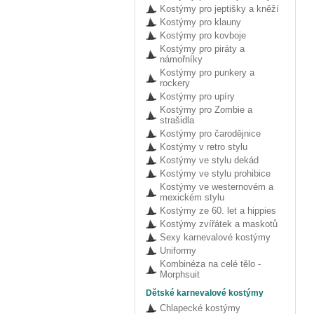
Kostýmy pro jeptišky a kněží
Kostýmy pro klauny
Kostýmy pro kovboje
Kostýmy pro piráty a
námořníky
Kostýmy pro punkery a
rockery
Kostýmy pro upíry
Kostýmy pro Zombie a
strašidla
Kostýmy pro čarodějnice
Kostýmy v retro stylu
Kostýmy ve stylu dekád
Kostýmy ve stylu prohibice
Kostýmy ve westernovém a
mexickém stylu
Kostýmy ze 60. let a hippies
Kostýmy zvířátek a maskotů
Sexy karnevalové kostýmy
Uniformy
Kombinéza na celé tělo -
Morphsuit
Dětské karnevalové kostýmy
Chlapecké kostýmy