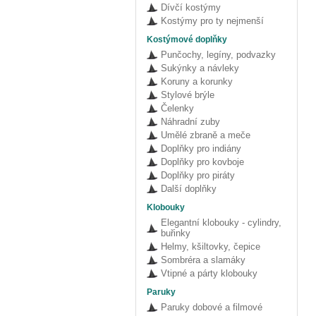
Dívčí kostýmy
Kostýmy pro ty nejmenší
Kostýmové doplňky
Punčochy, legíny, podvazky
Sukýnky a návleky
Koruny a korunky
Stylové brýle
Čelenky
Náhradní zuby
Umělé zbraně a meče
Doplňky pro indiány
Doplňky pro kovboje
Doplňky pro piráty
Další doplňky
Klobouky
Elegantní klobouky - cylindry,
buřinky
Helmy, kšiltovky, čepice
Sombréra a slamáky
Vtipné a párty klobouky
Paruky
Paruky dobové a filmové