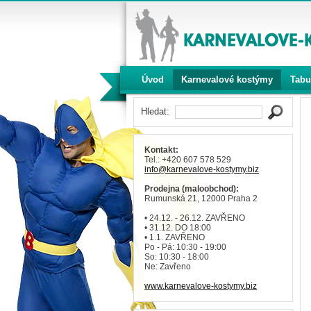
Úvod
Karnevalové kostýmy
Tabu
Hledat:
Kontakt:
Tel.: +420 607 578 529
info
@karnevalove-kostymy
.biz
Prodejna (maloobchod):
Rumunská 21, 12000 Praha 2
• 24.12. - 26.12. ZAVŘENO
• 31.12. DO 18:00
• 1.1. ZAVŘENO
Po - Pá: 10:30 - 19:00
So: 10:30 - 18:00
Ne: Zavřeno
www.karnevalove-kostymy.biz