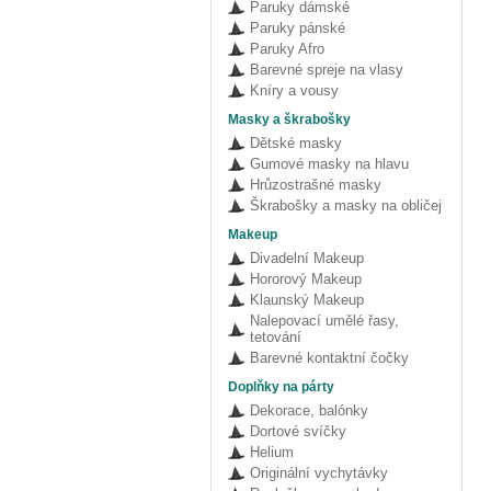
Paruky dámské
Paruky pánské
Paruky Afro
Barevné spreje na vlasy
Kníry a vousy
Masky a škrabošky
Dětské masky
Gumové masky na hlavu
Hrůzostrašné masky
Škrabošky a masky na obličej
Makeup
Divadelní Makeup
Hororový Makeup
Klaunský Makeup
Nalepovací umělé řasy,
tetování
Barevné kontaktní čočky
Doplňky na párty
Dekorace, balónky
Dortové svíčky
Helium
Originální vychytávky