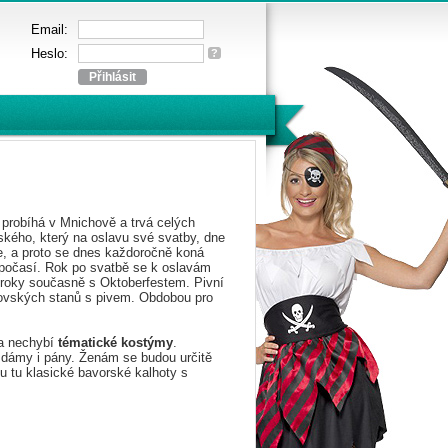
Email:
Heslo:
?
t probíhá v Mnichově a trvá celých
ského, který na oslavu své svatby, dne
rie, a proto se dnes každoročně koná
é počasí. Rok po svatbě se k oslavám
ři roky současně s Oktoberfestem. Pivní
brovských stanů s pivem. Obdobou pro
va nechybí
tématické kostýmy
.
o dámy i pány. Ženám se budou určitě
ou tu klasické bavorské kalhoty s