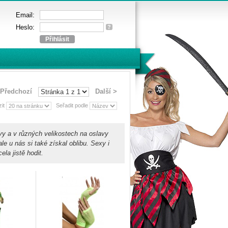
Email:
Heslo:
?
 Předchozí
Další >
zit
Seřadit podle
y a v různých velikostech na oslavy
e u nás si také získal oblibu. Sexy i
la jistě hodit.