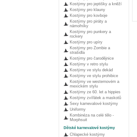
Kostýmy pro jeptišky a kněží
Kostýmy pro klauny
Kostýmy pro kovboje
Kostýmy pro piráty a
námořníky
Kostýmy pro punkery a
rockery
Kostýmy pro upíry
Kostýmy pro Zombie a
strašidla
Kostýmy pro čarodějnice
Kostýmy v retro stylu
Kostýmy ve stylu dekád
Kostýmy ve stylu prohibice
Kostýmy ve westernovém a
mexickém stylu
Kostýmy ze 60. let a hippies
Kostýmy zvířátek a maskotů
Sexy karnevalové kostýmy
Uniformy
Kombinéza na celé tělo -
Morphsuit
Dětské karnevalové kostýmy
Chlapecké kostýmy