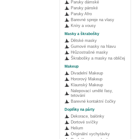
Paruky dámské
Paruky pánské
Paruky Afro
Barevné spreje na vlasy
Kníry a vousy
Masky a škrabošky
Dětské masky
Gumové masky na hlavu
Hrůzostrašné masky
Škrabošky a masky na obličej
Makeup
Divadelní Makeup
Hororový Makeup
Klaunský Makeup
Nalepovací umělé řasy,
tetování
Barevné kontaktní čočky
Doplňky na párty
Dekorace, balónky
Dortové svíčky
Helium
Originální vychytávky