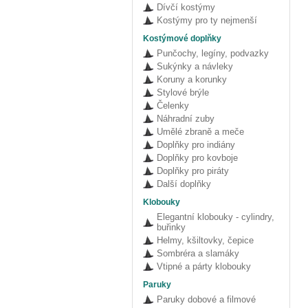
Dívčí kostýmy
Kostýmy pro ty nejmenší
Kostýmové doplňky
Punčochy, legíny, podvazky
Sukýnky a návleky
Koruny a korunky
Stylové brýle
Čelenky
Náhradní zuby
Umělé zbraně a meče
Doplňky pro indiány
Doplňky pro kovboje
Doplňky pro piráty
Další doplňky
Klobouky
Elegantní klobouky - cylindry,
buřinky
Helmy, kšiltovky, čepice
Sombréra a slamáky
Vtipné a párty klobouky
Paruky
Paruky dobové a filmové