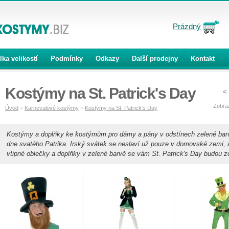
Prázdný
Košík:
lka velikostí
Podmínky
Odkazy
Další prodejny
Kontakt
Kostýmy na St. Patrick's Day
<
Zobra
Úvod
>
Karnevalové kostýmy
>
Kostýmy na St. Patrick's Day
Kostýmy a doplňky ke kostýmům pro dámy a pány v odstínech zelené barv
dne svatého Patrika. Irský svátek se neslaví už pouze v domovské zemi, al
vtipné oblečky a doplňky v zelené barvě se vám St. Patrick's Day budou zce