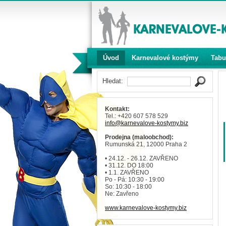
Úvod
Karnevalové kostýmy
Tabu
Hledat:
Kontakt:
Tel.: +420 607 578 529
info
@karnevalove-kostymy
.biz
Prodejna (maloobchod):
Rumunská 21, 12000 Praha 2
• 24.12. - 26.12. ZAVŘENO
• 31.12. DO 18:00
• 1.1. ZAVŘENO
Po - Pá: 10:30 - 19:00
So: 10:30 - 18:00
Ne: Zavřeno
www.karnevalove-kostymy.biz