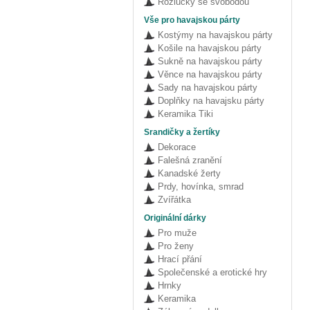
Rozlučky se svobodou
Vše pro havajskou párty
Kostýmy na havajskou párty
Košile na havajskou párty
Sukně na havajskou párty
Věnce na havajskou párty
Sady na havajskou párty
Doplňky na havajsku párty
Keramika Tiki
Srandičky a žertíky
Dekorace
Falešná zranění
Kanadské žerty
Prdy, hovínka, smrad
Zvířátka
Originální dárky
Pro muže
Pro ženy
Hrací přání
Společenské a erotické hry
Hrnky
Keramika