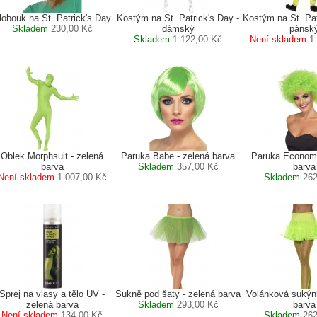
lobouk na St. Patrick's Day
Kostým na St. Patrick's Day -
Kostým na St. Pat
Skladem
230,00 Kč
dámský
pánsk
Skladem
1 122,00 Kč
Není skladem
1
Oblek Morphsuit - zelená
Paruka Babe - zelená barva
Paruka Economy
barva
Skladem
357,00 Kč
barva
Není skladem
1 007,00 Kč
Skladem
262
Sprej na vlasy a tělo UV -
Sukně pod šaty - zelená barva
Volánková sukýn
zelená barva
Skladem
293,00 Kč
barva
Není skladem
134,00 Kč
Skladem
262