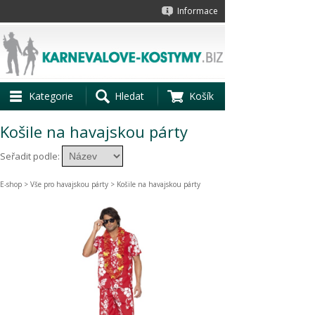
Informace
Kategorie
Hledat
Košík
Košile na havajskou párty
Seřadit podle:
E-shop
>
Vše pro havajskou párty
> Košile na havajskou párty