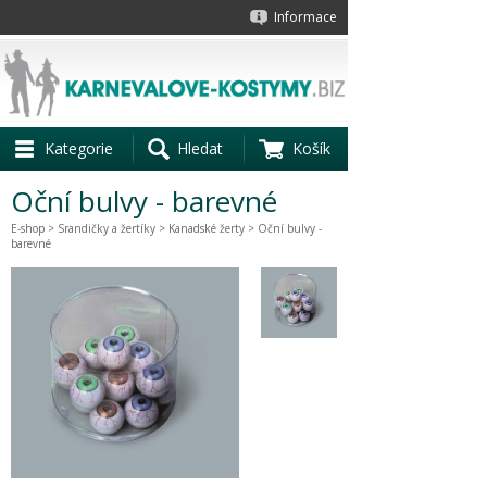
Informace
Kategorie
Hledat
Košík
Oční bulvy - barevné
E-shop
>
Srandičky a žertíky
>
Kanadské žerty
> Oční bulvy -
barevné