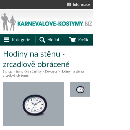
Informace
Kategorie
Hledat
Košík
Hodiny na stěnu -
zrcadlově obrácené
E-shop
>
Srandičky a žertíky
>
Dekorace
> Hodiny na stěnu -
zrcadlově obrácené